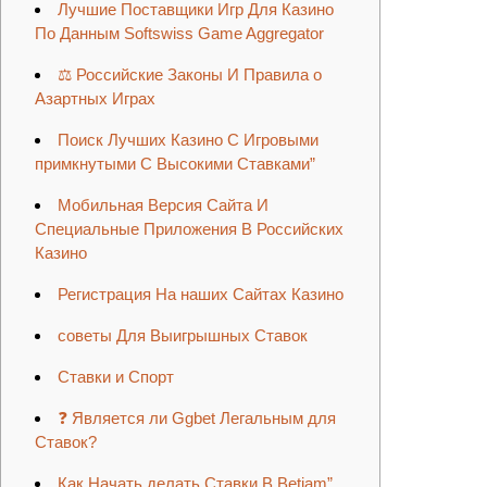
Лучшие Поставщики Игр Для Казино
По Данным Softswiss Game Aggregator
⚖️ Российские Законы И Правила о
Азартных Играх
Поиск Лучших Казино С Игровыми
примкнутыми С Высокими Ставками”
Мобильная Версия Сайта И
Специальные Приложения В Российских
Казино
Регистрация На наших Сайтах Казино
советы Для Выигрышных Ставок
Ставки и Спорт
❓ Является ли Ggbet Легальным для
Ставок?
Как Начать делать Ставки В Betjam”