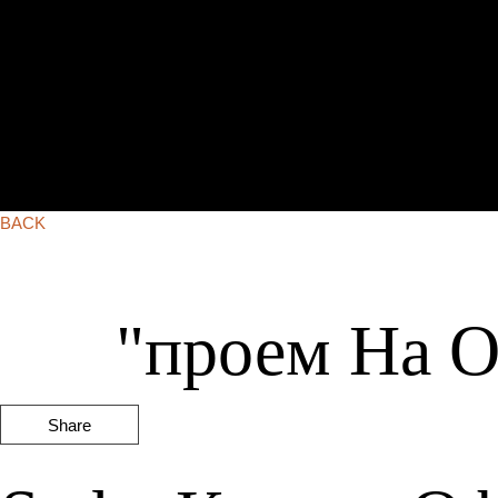
BACK
"проем На 
Share