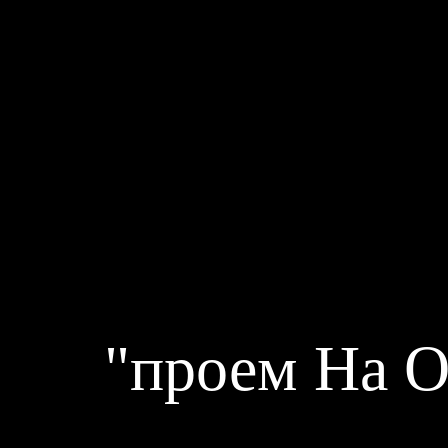
"проем На 